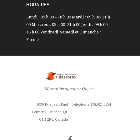
HORAIRES
Lundi : 09 h 00 – 18 h 00 Mardi : 09 h 00- 21 h
00 Mercredi: 09 h 00- 21 h 00 Jeudi : 09 h 00-
18 h 00 Vendredi, Samedi et Dimanche :
Fermé
Massothérapeute à Québec
9030 Rue Jean Paul
Téléphone 418.624.6654
Lemieux, Québec, QC
G1G 2R6, Canada